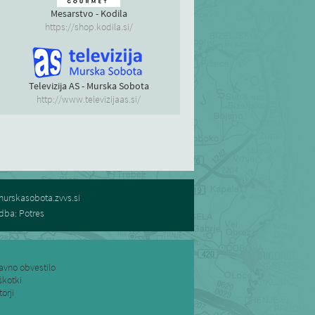
Mesarstvo - Kodila
https://shop.kodila.si/
Televizija AS - Murska Sobota
http://www.televizijaas.si/
urskasobota.zvvs.si
dba: Potres
avno obvestilo
škotki
torji