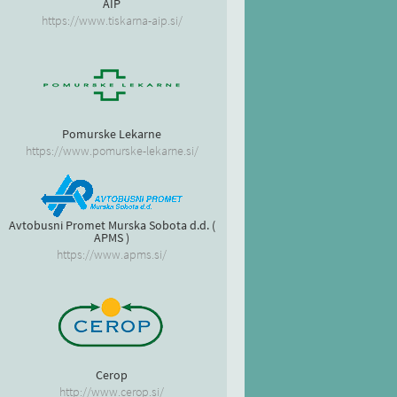
AIP
https://www.tiskarna-aip.si/
Pomurske Lekarne
https://www.pomurske-lekarne.si/
Avtobusni Promet Murska Sobota d.d. (
APMS )
https://www.apms.si/
Cerop
http://www.cerop.si/