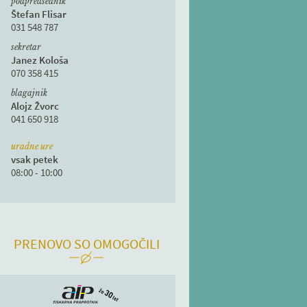
podpredsednik
Štefan Flisar
031 548 787
sekretar
Janez Kološa
070 358 415
blagajnik
Alojz Žvorc
041 650 918
uradne ure
vsak petek
08:00 - 10:00
PRENOVO SO OMOGOČILI