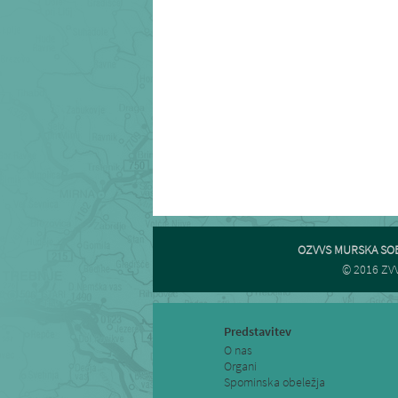
OZVVS MURSKA SO
© 2016 ZVV
Predstavitev
O nas
Organi
Spominska obeležja