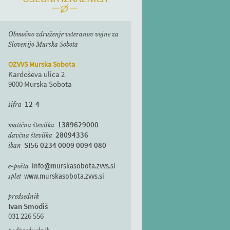
Območno združenje veteranov vojne za
Slovenijo Murska Sobota
OZVVS Murska Sobota
Kardoševa ulica 2
9000 Murska Sobota
12-4
šifra
1389629000
matična številka
28094336
davčna številka
SI56 0234 0009 0094 080
iban
e-pošta
info@murskasobota.zvvs.si
splet
www.murskasobota.zvvs.si
predsednik
Ivan Smodiš
031 226 556