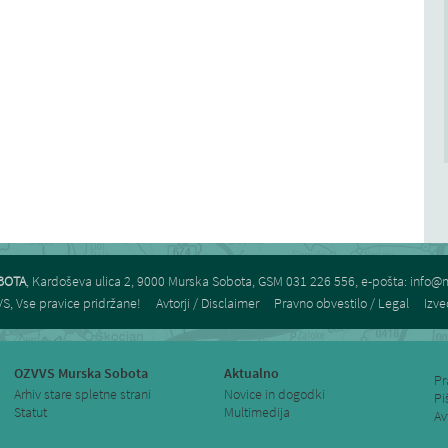
BOTA
, Kardoševa ulica 2, 9000 Murska Sobota, GSM 031 226 556, e-pošta:
info@m
S, Vse pravice pridržane!
Avtorji / Disclaimer
Pravno obvestilo / Legal
Izve
OZVVS Murska Sobota
Aktualno
Pr
Arhiv stare spletne strani
Novice in dogodki
Pi
Statut
Multimedija
Av