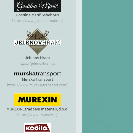
Gostilna Marič Sebeborci
https://www.gostilna-maric.si/
Jelenov Hram
https://jelenovhram.si/
Murska Transport
https://www.murska-transport.com/
MUREXIN, gradbeni materiali, d.o.o.
https://www.murexin.si/