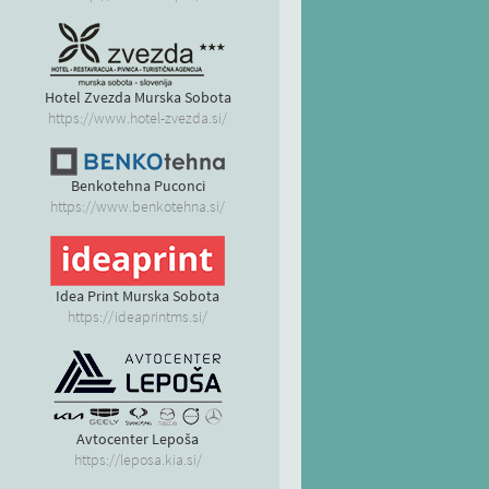
Hotel Zvezda Murska Sobota
https://www.hotel-zvezda.si/
Benkotehna Puconci
https://www.benkotehna.si/
Idea Print Murska Sobota
https://ideaprintms.si/
Avtocenter Lepoša
https://leposa.kia.si/